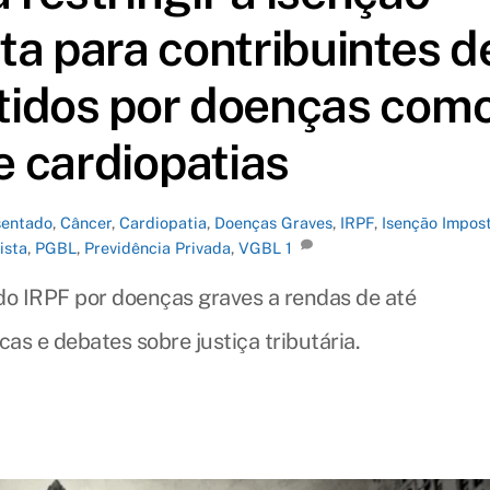
ta para contribuintes d
tidos por doenças com
e cardiopatias
entado
,
Câncer
,
Cardiopatia
,
Doenças Graves
,
IRPF
,
Isenção Impos
ista
,
PGBL
,
Previdência Privada
,
VGBL
1
do IRPF por doenças graves a rendas de até
cas e debates sobre justiça tributária.