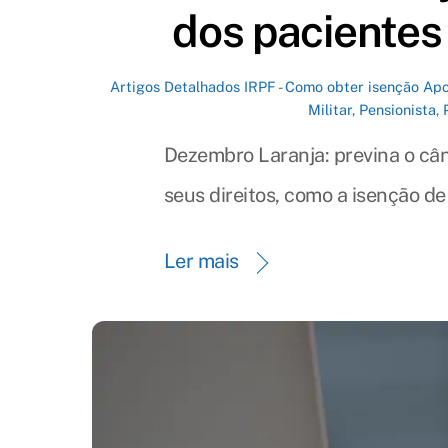
dos pacientes
Artigos Detalhados IRPF - Como obter isenção
Apo
Militar
,
Pensionista
,
Dezembro Laranja: previna o câ
seus direitos, como a isenção d
Ler mais