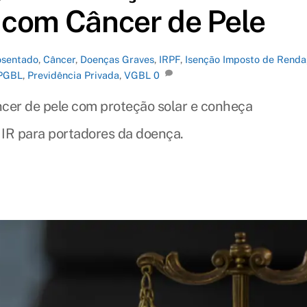
 com Câncer de Pele
sentado
,
Câncer
,
Doenças Graves
,
IRPF
,
Isenção Imposto de Renda
PGBL
,
Previdência Privada
,
VGBL
0
ncer de pele com proteção solar e conheça
e IR para portadores da doença.