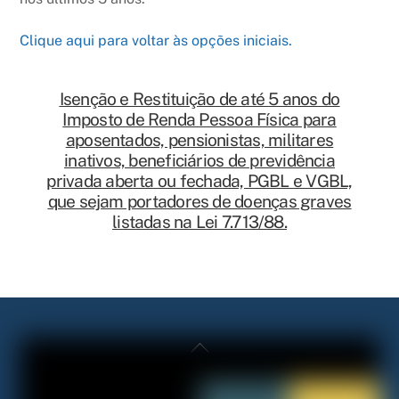
Clique aqui para voltar às opções iniciais.
Isenção e Restituição de até 5 anos do
Imposto de Renda Pessoa Física para
aposentados, pensionistas, militares
inativos, beneficiários de previdência
privada aberta ou fechada, PGBL e VGBL,
que sejam portadores de doenças graves
listadas na Lei 7.713/88.
Back
To
Top