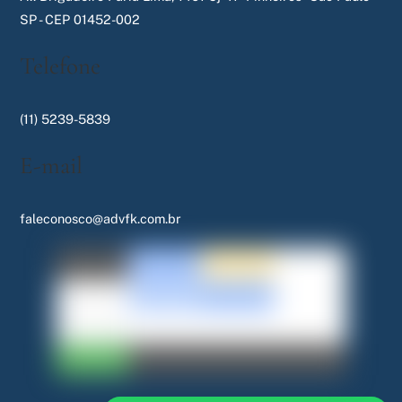
SP - CEP 01452-002
Telefone
(11) 5239-5839
E-mail
faleconosco@advfk.com.br