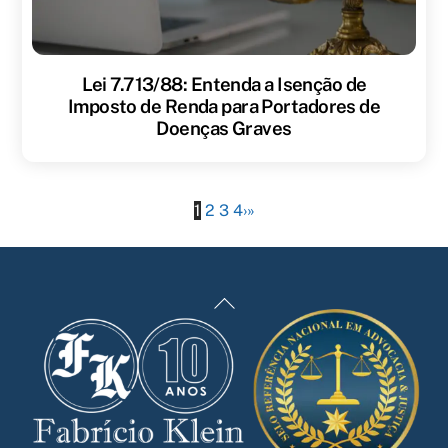
Lei 7.713/88: Entenda a Isenção de
Imposto de Renda para Portadores de
Doenças Graves
1
2
3
4
›
»
Back
To
Top