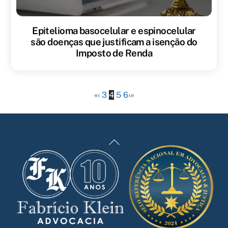
Epitelioma basocelular e espinocelular
são doenças que justificam a isenção do
Imposto de Renda
«
‹
3
4
5
6
›
»
Back
To
Top