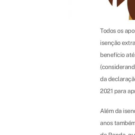
Todos os apo
isenção extr
benefício at
(considerand
da declaraçã
2021 para apr
Além da isen
anos também 