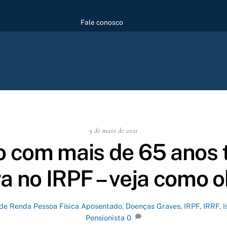
Fale conosco
9 de maio de 2021
 com mais de 65 anos 
ra no IRPF – veja como o
 de Renda Pessoa Física
Aposentado
,
Doenças Graves
,
IRPF
,
IRRF
,
I
Pensionista
0