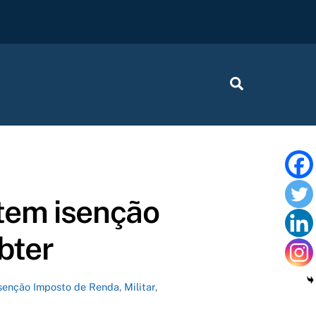
Procurar
tem isenção
bter
senção Imposto de Renda
,
Militar
,