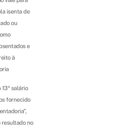
o vale para
la isenta de
tado ou
como
posentados e
eito à
oria
 13º salário
os fornecido
entadoria”,
o resultado no