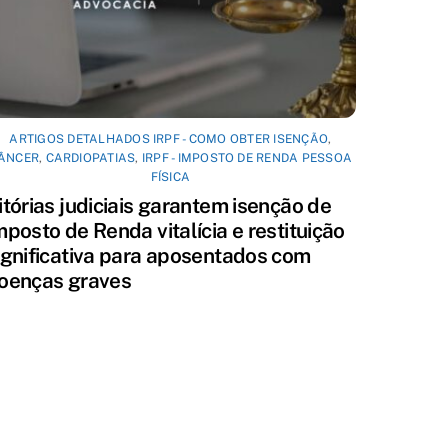
ARTIGOS DETALHADOS IRPF - COMO OBTER ISENÇÃO
,
ÂNCER
,
CARDIOPATIAS
,
IRPF - IMPOSTO DE RENDA PESSOA
FÍSICA
itórias judiciais garantem isenção de
mposto de Renda vitalícia e restituição
ignificativa para aposentados com
oenças graves