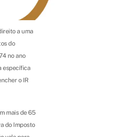
ireito a uma
tos do
,74 no ano
a específica
encher o IR
om mais de 65
va do Imposto