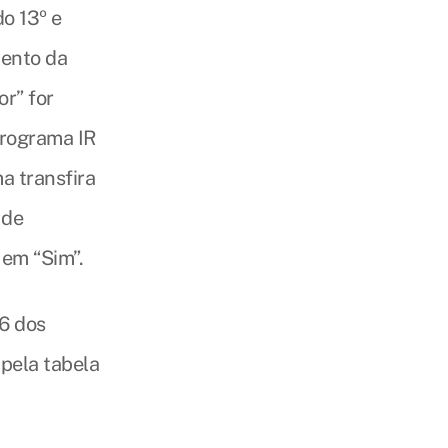
do 13º e
mento da
r” for
programa IR
a transfira
 de
 em “Sim”.
76 dos
 pela tabela