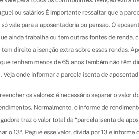
 vale para todos os contribuintes. Isenção extra nã
guel ou salários É importante ressaltar que a parce
 só vale para a aposentadoria ou pensão. O aposen
que ainda trabalha ou tem outras fontes de renda, 
 tem direito a isenção extra sobre essas rendas. A
 que tenham menos de 65 anos também não têm dir
. Veja onde informar a parcela isenta de aposentad
eencher os valores: é necessário separar o valor do
endimentos. Normalmente, o informe de rendiment
gadora traz o valor total da “parcela isenta de apos
ar o 13º. Pegue esse valor, divida por 13 e informe 