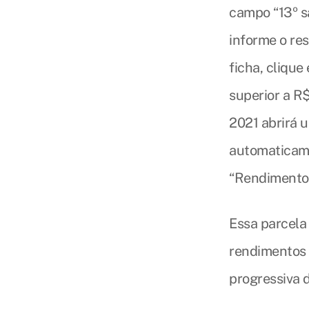
campo “13º sa
informe o re
ficha, cliqu
superior a R$
2021 abrirá 
automaticame
“Rendimentos
Essa parcela
rendimentos 
progressiva 