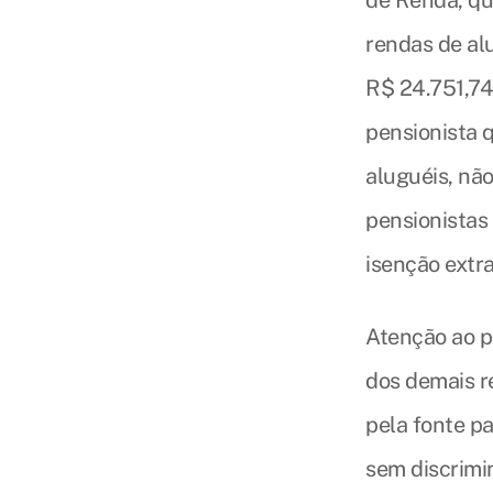
de Renda, que
rendas de alu
R$ 24.751,74
pensionista 
aluguéis, não
pensionistas
isenção extra
Atenção ao pr
dos demais r
pela fonte pa
sem discrimin