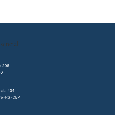
sencial
 206 -
20
ala 404 -
e - RS - CEP