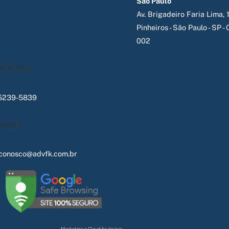
São Paulo
Av. Brigadeiro Faria Lima, 1
Pinheiros - São Paulo - SP 
002
lefone
 5239-5839
mail
econosco@advfk.com.br
Marketing e Cloud by Invisia