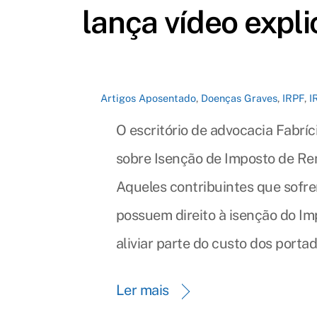
lança vídeo expli
Artigos
Aposentado
,
Doenças Graves
,
IRPF
,
I
O escritório de advocacia Fabríc
sobre Isenção de Imposto de Re
Aqueles contribuintes que sofre
possuem direito à isenção do I
aliviar parte do custo dos porta
Ler mais