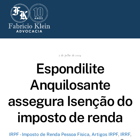
Skip
to
content
2 de julho de 2024
Espondilite
Anquilosante
assegura Isenção do
imposto de renda
IRPF - Imposto de Renda Pessoa Física
,
Artigos
IRPF
,
IRRF
,